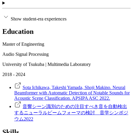
Show student-era experiences
Education
Master of Engineering
Audio Signal Processing
University of Tsukuba | Multimedia Laboratory
2018 - 2024
Sota Ichikawa, Takeshi Yamada, Shoji Makino. Neural
Beamformer with Automatic Detection of Notable Sounds for
Acoustic Scene Classification. APSIPA ASC 2022.
音響シーン識別のための注目すべき音を自動検出
するニューラルビームフォーマの検討 音学シンポジ
ウム2022
Skills